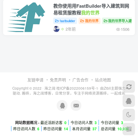
教你使用用FastBuilder导入建筑到网
易租赁服教程
我的世界
fastbuilder
我的世界
我的世界导入建筑
2年前
1506
友链申请
免责声明
广告合作
站点地图
Copyright © 2022 ·
海之阔
桂ICP备2022006159号-1
· 由
Zibll主题
强力
驱动. 搬砖，海之阔博客，日常分享，专注于网络资源搬砖，一起成长
网站数据概况 -
最近活跃访客
0
今日访问人数
3
今日访问量
3
昨日访问人数
6
昨日访问量
14
本月访问量
37
总访问量
10,938