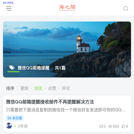
微信QQ邮箱提醒
共1篇
排序
更新
浏览
点赞
评论
微信QQ邮箱提醒接收邮件不再提醒解决方法
只需要把下面消息复制到微信找一个微信好友发送即可你的QQ邮箱 123456@qq.com已失效，无法正常接受邮件，点击<a href='weixin://xmail/bind'>关联QQ邮箱</a>继续使用。按照提示登录...
未分类
2年前
0
550
9