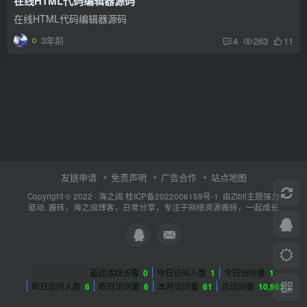
在线HTML代码编辑器源码
在线HTML代码编辑器源码
3年前
4
263
11
友链申请
免责声明
广告合作
站点地图
Copyright © 2022 ·
海之阔
桂ICP备2022006159号-1
· 由
Zibll主题
强力
驱动. 搬砖，海之阔博客，日常分享，专注于网络资源搬砖，一起成长
网站数据概况 -
最近活跃访客
0
今日访问人数
1
今日访问量
1
昨日访问人数
6
昨日访问量
6
本月访问量
61
总访问量
10,962