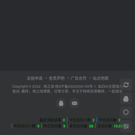
友链申请
免责声明
广告合作
站点地图
Copyright © 2022 ·
海之阔
桂ICP备2022006159号-1
· 由
Zibll主题
强力
驱动. 搬砖，海之阔博客，日常分享，专注于网络资源搬砖，一起成长
网站数据概况 -
最近活跃访客
0
今日访问人数
2
今日访问量
2
昨日访问人数
9
昨日访问量
9
本月访问量
56
总访问量
10,957