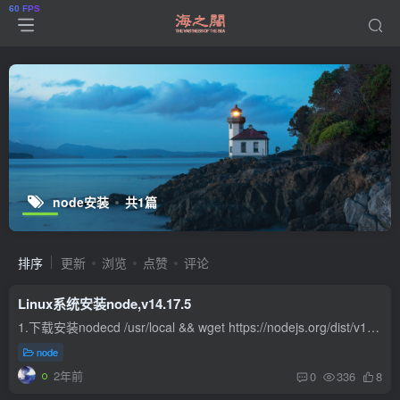
node安装
共1篇
排序
更新
浏览
点赞
评论
Linux系统安装node,v14.17.5
1.下载安装nodecd /usr/local && wget https://nodejs.org/dist/v14.17.5/node-v14.17.5-linux-x64.tar.xz2.解压nodexz -dk node-v14.17.5-linux-x64.tar.xz && tar -xvf node-...
node
2年前
0
336
8